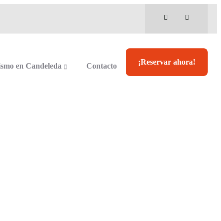
¡Reservar ahora!
ismo en Candeleda
Contacto
a
igüeñas