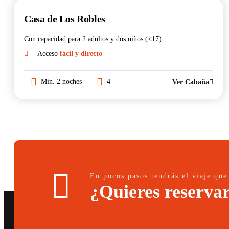
Casa de Los Robles
Con capacidad para 2 adultos y dos niños (<17).
Acceso
fácil y directo
Mín. 2 noches
4
Ver Cabaña
En pocos pasos tendrás el viaje que
¿Quieres reserva