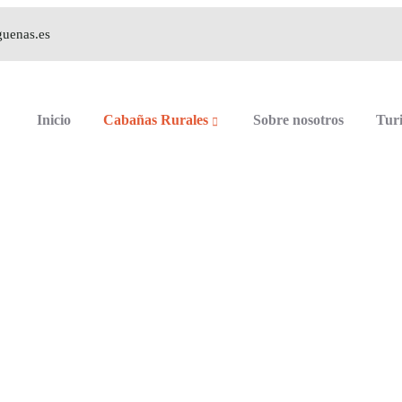
guenas.es
Inicio
Cabañas Rurales
Sobre nosotros
Tur
Casa de La Gargant
 rural la Casa de La Garganta en El Paso de las C