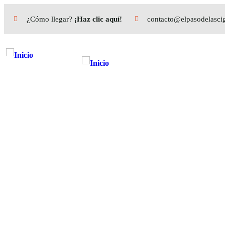
¿Cómo llegar?
¡Haz clic aquí!
contacto@elpasodelasci
Cabaña