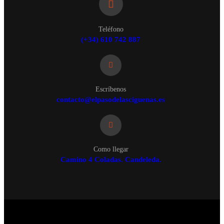
Teléfono
(+34) 610 742 887
Escríbenos
contacto@elpasodelasciguenas.es
Como llegar
Camino 4 Coladas. Candeleda.
© 2025 Casa Rural El Paso de las Cigüeñas. Todos los
derechos reservados.